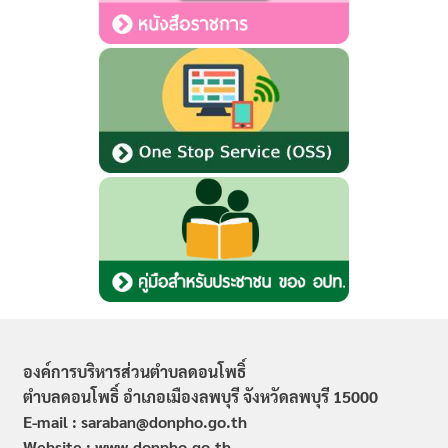
องค์การบริหารส่วนตำบลดอนโพธิ์
ตำบลดอนโพธิ์ อำเภอเมืองลพบุรี จังหวัดลพบุรี 15000
E-mail : saraban@donpho.go.th
Website : www.donpho.go.th