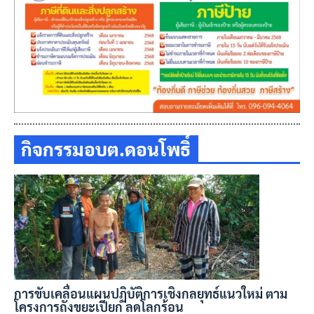
กิจกรรมอบต.ดอนโพธิ์
การขับเคลื่อนแผนปฏิบัติการเชิงกลยุทธ์แนวใหม่ ตาม
โครงการถังขยะเปียก ลดโลกร้อน