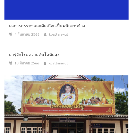
ผลการสรรหาและคัดเลือกเป็นพนักงานจ้าง
4 กันยายน 2568
kpattarawut
มารู้จักโรคความดันโลหิตสูง
10 มีนาคม 2566
kpattarawut