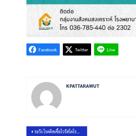
Facebook
Twitter
Line
KPATTARAWUT
แนะแนว
ระวัง โรคติดเชื้อไวรัสโคโรนา สายพันธ์ใหม่