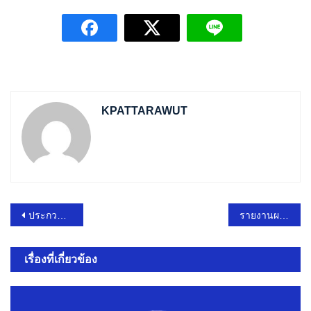
KPATTARAWUT
แนะแนว
ประกวดราคาซื้อจัดซื้อครุภัณฑ์ยานพาหนะและขนส่ง รถยนต์บรรทุกดับเพลิงแบบเอนกประสงค์
รายงานผลโครงการฝึกอบรมส่งเสริมคุณธรรมจริยธรรมของพนักงานเจ้าหน้าที่ฯ ประจำปีงบประมาณ 2568
เรื่อง
เรื่องที่เกี่ยวข้อง